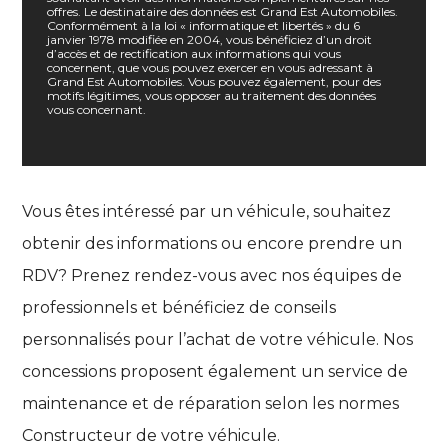
offres. Le destinataire des données est Grand Est Automobiles.
Conformément à la loi « informatique et libertés » du 6
janvier 1978 modifiée en 2004, vous bénéficiez d’un droit
d’accès et de rectification aux informations qui vous
concernent, que vous pouvez exercer en vous adressant à
Grand Est Automobiles. Vous pouvez également, pour des
motifs légitimes, vous opposer au traitement des données
vous concernant.
Vous êtes intéressé par un véhicule, souhaitez
obtenir des informations ou encore prendre un
RDV? Prenez rendez-vous avec nos équipes de
professionnels et bénéficiez de conseils
personnalisés pour l’achat de votre véhicule. Nos
concessions proposent également un service de
maintenance et de réparation selon les normes
Constructeur de votre véhicule.